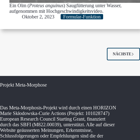
Ein Olm (
Proteus anguinus
) Saugfütterung unter Wasser,
aufgenommen mit Hochgeschwindigkeitsvideo.
Oktober 2, 2023
Formular-Funktion
NÄCHSTE
Projekt Meta-Morphose
Das Meta-Morphosis-Projekt wird durch einen HORIZON
Marie Skłodowska-Curie Actions (Projekt: 101028747)
European Research Council Starting Grant, finanziert
durch das SBFI (M822.00039), unterstützt. Alle auf dieser
Website geäusserten Meinungen, Erkenntnisse,
Schlussfolgerungen oder Empfehlungen sind die der