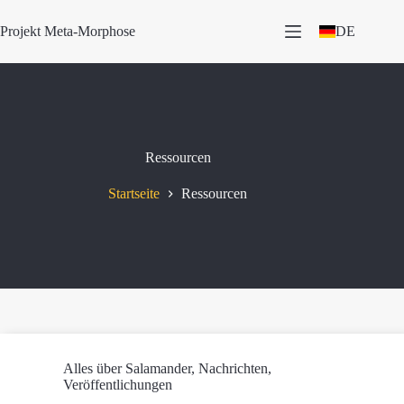
Zum
Inhalt
Projekt Meta-Morphose
DE
springen
Ressourcen
Startseite
Ressourcen
Alles über Salamander
,
Nachrichten
,
Veröffentlichungen