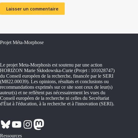
Laisser un commentaire
Projet Méta-Morphose
Le projet Meta-Morphosis est soutenu par une action
HORIZON Marie Skłodowska-Curie (Projet : 101028747)
du Conseil européen de la recherche, financée par le SERI
(M822.00039). Les opinions, résultats et conclusions ou
recommandations exprimés sur ce site sont ceux de leur(s)
auteur(s) et ne reflètent pas nécessairement les vues du
Conseil européen de la recherche ni celles du Secrétariat
d'État à l'éducation, à la recherche et à l'innovation (SERI).
Bluesky
YouTube
Instagram
Mastodon
Ressources