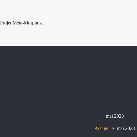
Passer
au
contenu
Projet Méta-Morphose
mai 2023
Accueil
mai 2023