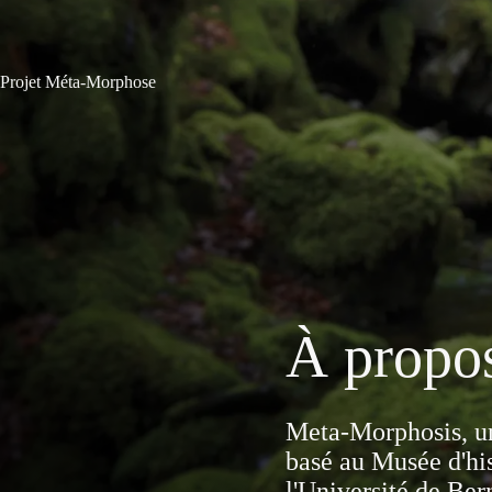
Passer
au
contenu
Projet Méta-Morphose
À propos
Meta-Morphosis, un 
basé au Musée d'his
l'Université de Ber