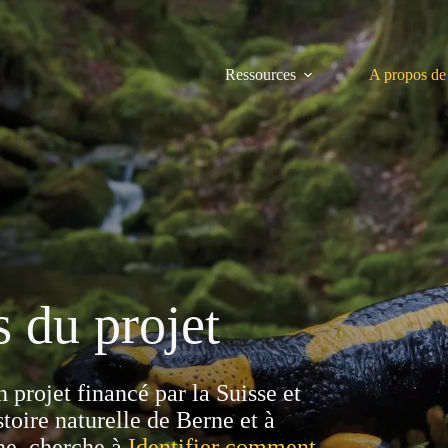
Ressources
A propos de
 du projet
projet financé par la Suisse et
toire naturelle de Berne et à
ne, cherche à
Identifier comment