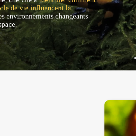
cle de vie influencent la
es environnements changeants
space.
I