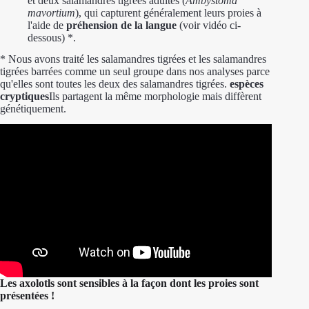
et deux salamandres tigrées adultes (
Ambystoma
mavortium
), qui capturent généralement leurs proies à
l'aide de
préhension de la langue
(voir vidéo ci-
dessous) *.
* Nous avons traité les salamandres tigrées et les salamandres
tigrées barrées comme un seul groupe dans nos analyses parce
qu'elles sont toutes les deux des salamandres tigrées.
espèces
cryptiques
Ils partagent la même morphologie mais diffèrent
génétiquement.
Les axolotls sont sensibles à la façon dont les proies sont
présentées !