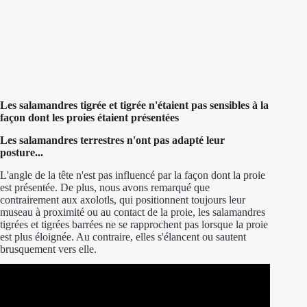
Stratégie de l'axolotl pour augmenter la force de succion
lorsque la proie est suspendue par une pince.
Les salamandres tigrée et tigrée n'étaient pas sensibles à la
façon dont les proies étaient présentées
Les salamandres terrestres n'ont pas adapté leur
posture...
L'angle de la tête n'est pas influencé par la façon dont la proie
est présentée. De plus, nous avons remarqué que
contrairement aux axolotls, qui positionnent toujours leur
museau à proximité ou au contact de la proie, les salamandres
tigrées et tigrées barrées ne se rapprochent pas lorsque la proie
est plus éloignée. Au contraire, elles s'élancent ou sautent
brusquement vers elle.