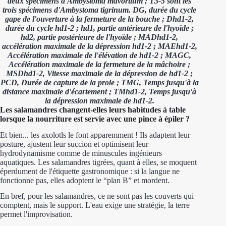
deux spécimens d'Ambystoma mavortium ; T3-5 sont les
trois spécimens d'Ambystoma tigrinum. DG, durée du cycle
gape de l'ouverture à la fermeture de la bouche ; Dhd1-2,
durée du cycle hd1-2 ; hd1, partie antérieure de l'hyoïde ;
hd2, partie postérieure de l'hyoïde ; MADhd1-2,
accélération maximale de la dépression hd1-2 ; MAEhd1-2,
Accélération maximale de l'élévation de hd1-2 ; MAGC,
Accélération maximale de la fermeture de la mâchoire ;
MSDhd1-2, Vitesse maximale de la dépression de hd1-2 ;
PCD, Durée de capture de la proie ; TMG, Temps jusqu'à la
distance maximale d'écartement ; TMhd1-2, Temps jusqu'à
la dépression maximale de hd1-2.
Les salamandres changent-elles leurs habitudes à table
lorsque la nourriture est servie avec une pince à épiler ?
Et bien... les axolotls le font apparemment ! Ils adaptent leur
posture, ajustent leur succion et optimisent leur
hydrodynamisme comme de minuscules ingénieurs
aquatiques. Les salamandres tigrées, quant à elles, se moquent
éperdument de l'étiquette gastronomique : si la langue ne
fonctionne pas, elles adoptent le “plan B” et mordent.
En bref, pour les salamandres, ce ne sont pas les couverts qui
comptent, mais le support. L'eau exige une stratégie, la terre
permet l'improvisation.