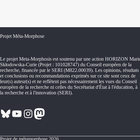
Projet Méta-Morphose
Le projet Meta-Morphosis est soutenu par une action HORIZON Mari
Skłodowska-Curie (Projet : 101028747) du Conseil européen de la
recherche, financée par le SERI (M822.00039). Les opinions, résultats
et conclusions ou recommandations exprimés sur ce site sont ceux de
leur(s) auteur(s) et ne reflètent pas nécessairement les vues du Conseil
européen de la recherche ni celles du Secrétariat d'État à l'éducation, à
la recherche et à l'innovation (SERI).
Bluesky
YouTube
Instagram
Mastodon
Projet de métamorphose 2026