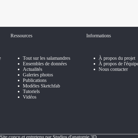
Ressources
Informations
e
Tout sur les salamandres
À propos du projet
Ensembles de données
À propos de l'équip
Actualités
Nous contacter
Galeries photos
Publications
Modèles Sketchfab
Tutoriels
Vidéos
Site conçu et entretenu par
Studios d'anatomie 3D