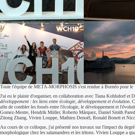
Toute l'équipe de META-MORPHOSIS s'est rendue à Bornéo pour le 1
J'ai eu le plaisir d'organiser, en collaboration avec Tiana Kohlsdorf et 
développement : les liens entre écologie, développement et évolution
. 
afin de combler les fossés entre l'écologie, le développement et l'évolu
Gomez-Mestre, Hendrik Müller, Roberto Márquez, Daniel Smith Paredes
Zitong Zhang, Vivien Louppe, Mathieu Denoël, Ronald Bonett et Nico
Au cours de ce colloque, j'ai présenté nos travaux sur l'impact du degr
morphologique chez les salamandres et les tritons. Vivien Louppe a quant