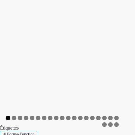
0
1
2
3
4
5
6
7
8
9
Étiquettes
0
1
2
#
Forme-Fonction