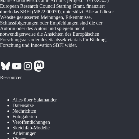
Marie Skłodowska-Curie Actions (Projekt: 101028747)
European Research Council Starting Grant, finanziert
durch das SBFI (M822.00039), unterstützt. Alle auf dieser
Website geäusserten Meinungen, Erkenntnisse,
Schlussfolgerungen oder Empfehlungen sind die der
Autorin oder des Autors und spiegeln nicht
notwendigerweise die Ansichten des Europäischen
Forschungsrats oder des Staatssekretariats für Bildung,
Forschung und Innovation SBFI wider.
Bluesky
YouTube
Instagram
Mastodon
Ressourcen
Alles über Salamander
Datensätze
Nachrichten
Fotogalerien
Veröffentlichungen
Sketchfab-Modelle
Anleitungen
Videos